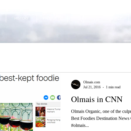
HISTORY
PRODUCTS
SHOP
CONTACT
Olmais.com
Jul 21, 2016
1 min read
Olmais in CNN
Olmais Organic, one of the culpr
Best Foodies Destination News
#olmais...