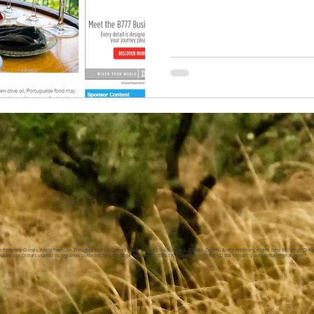
eite Premium Olmais, Azeite Premium Biologico Olmais, Olmais Azeite Virgem Extra Biologico, Olmais Organic, Azeite Premium Virgem Extra Biologico Olma
uinta dos Olmais usando os seguintes contactos, Morada: Lugar dos Olmais, 5360-170 | Telefone: +351 963 122 848 | Email:
quinta.olmais@gmail.com