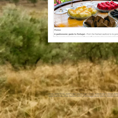
Olmais, Azeite Olmais, Azeite Virgem Extra Biológico Olmais, Azeite Biológico Olmais, Az
sujeita a permissão prévia. Qualquer pedido de autorização de uso deve ser submetido à Q