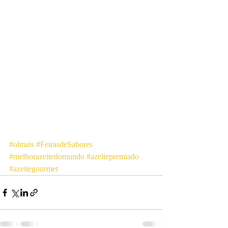
#olmais
#FeirasdeSabores
#melhorazeitedomundo
#azeitepremiado
#azeitegourmet