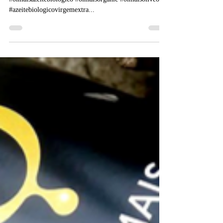
Montes
News Clipping: 13/4/2016 - DiariodeTrasosMontes.com
#olmaisazeitebiologico #olmaisorganic #olmaisoliveoil
#azeitebiologicovirgemextra...